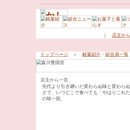
｜
店主か
トップページ
＞
銘菓紹介
・
組合員一覧
先代より引き継いだ変わらぬ味と変わら
さで、いつどこで食べても「やはりこれ
の味一筋。