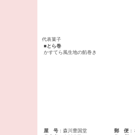
■
とら巻
かすてら風生地の餡巻き
屋 号
：森川豊国堂
郵 便
：