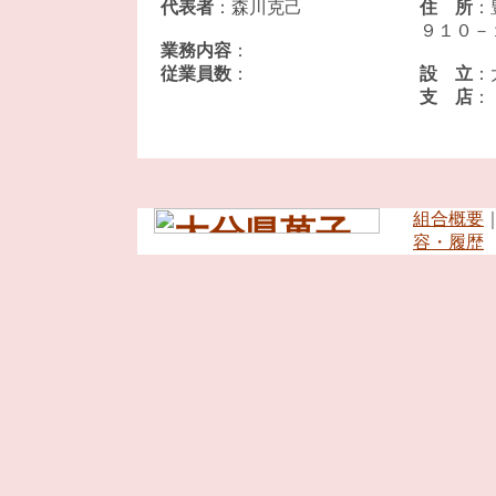
代表者
：森川克己
住 所
：
９１０－
業務内容
：
従業員数
：
設 立
：
支 店
：
組合概要
容・履歴