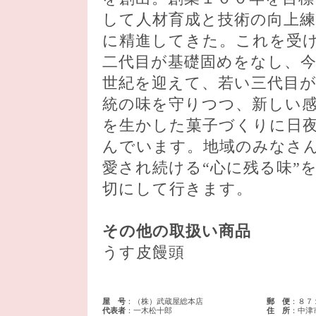
して人材育成と技術の向上練
に精進してきた。これを受
二代目が基礎固めをなし、今
世紀を迎えて、若い三代目
統の味を守りつつ、新しい
を生かした菓子づくりに日
んでいます。地域のみなさ
愛され続ける“心に残る味”
切にして行きます。
その他の取扱い商品
うす皮饅頭
屋 号
：（株）武蔵屋総本店
郵 便
：８７
代表者
：一木松十郎
住 所
：中津