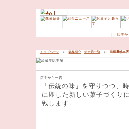
｜
店主か
トップページ
＞
銘菓紹介
・
組合員一覧
＞
武蔵屋総本店
「伝統の味」を守りつつ、
に即した新しい菓子づくり
戦します。