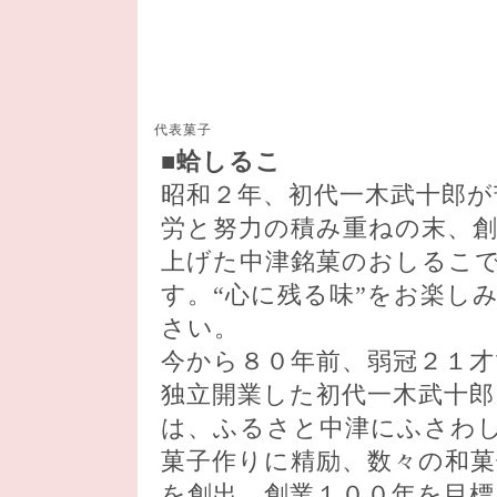
■
蛤しるこ
昭和２年、初代一木武十郎が
労と努力の積み重ねの末、
上げた中津銘菓のおしるこ
す。“心に残る味”をお楽し
さい。
今から８０年前、弱冠２１才
独立開業した初代一木武十郎
は、ふるさと中津にふさわ
菓子作りに精励、数々の和菓
を創出。創業１００年を目標