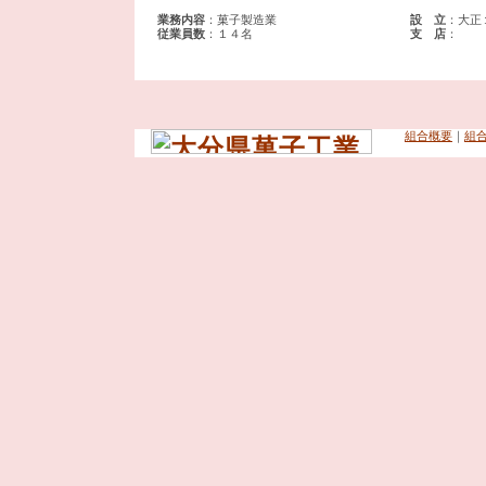
業務内容
：菓子製造業
設 立
：大正
従業員数
：１４名
支 店
：
組合概要
｜
組